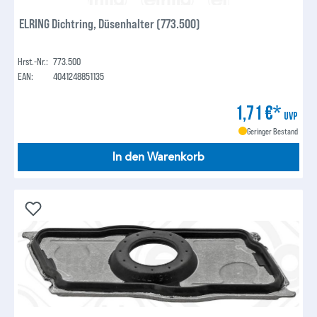
ELRING Dichtring, Düsenhalter (773.500)
Hrst.-Nr.:
773.500
EAN:
4041248851135
1,71 €*
UVP
Geringer Bestand
In den Warenkorb