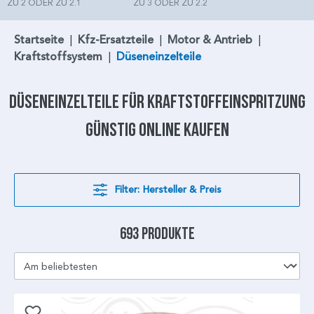
ZU 2 ODER ZU 2.1
ZU 3 ODER ZU 2.2
Startseite
|
Kfz-Ersatzteile
|
Motor & Antrieb
|
Kraftstoffsystem
|
Düseneinzelteile
Düseneinzelteile
für
Kraftstoffeinspritzung
günstig online kaufen
Filter: Hersteller & Preis
693 Produkte