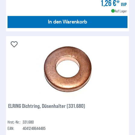
1,26 €*
UVP
Auf Lager
In den Warenkorb
ELRING Dichtring, Düsenhalter (331.680)
Hrst.-Nr.:
331.680
EAN:
4041248644485