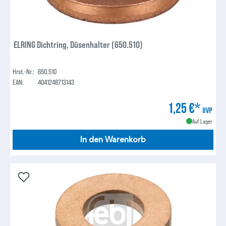
ELRING Dichtring, Düsenhalter (650.510)
Hrst.-Nr.:
650.510
EAN:
4041248713143
1,25 €*
UVP
Auf Lager
In den Warenkorb