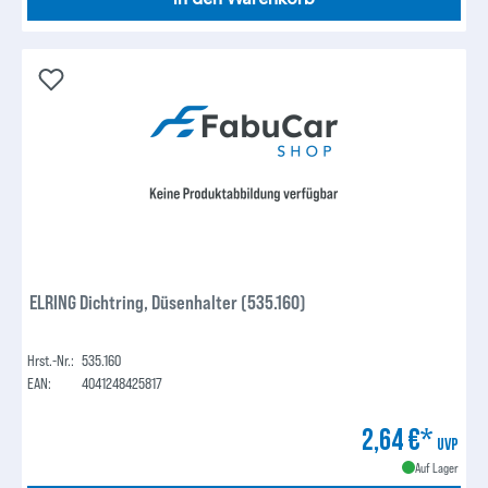
ELRING Dichtring, Düsenhalter (535.160)
Hrst.-Nr.:
535.160
EAN:
4041248425817
2,64 €*
UVP
Auf Lager