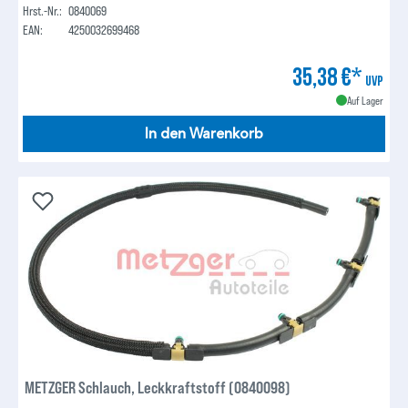
Hrst.-Nr.:
0840069
EAN:
4250032699468
35,38 €*
UVP
Auf Lager
In den Warenkorb
METZGER Schlauch, Leckkraftstoff (0840098)