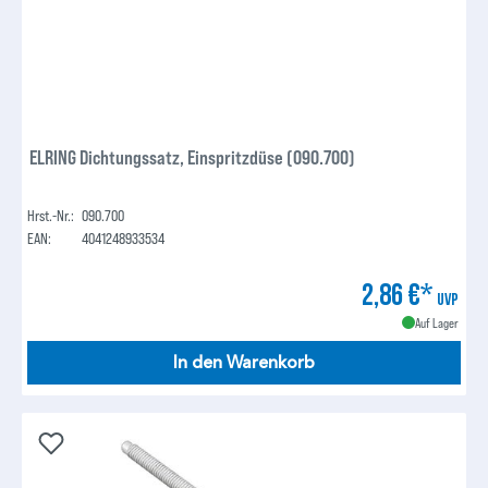
ELRING Dichtungssatz, Einspritzdüse (090.700)
Hrst.-Nr.:
090.700
EAN:
4041248933534
2,86 €*
UVP
Auf Lager
In den Warenkorb