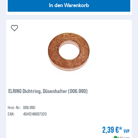
In den Warenkorb
ELRING Dichtring, Düsenhalter (006.990)
Hrst.-Nr.:
006.990
EAN:
4041248697320
2,39 €*
UVP
Auf Lager