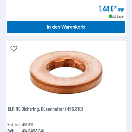
1,44 €*
UVP
Auf Lager
In den Warenkorb
ELRING Dichtring, Düsenhalter (456.810)
Hrst.-Nr.:
456.810
EAN:
4041248681046