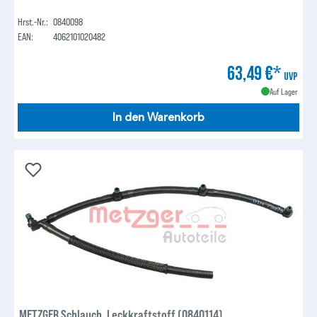
Hrst.-Nr.:
0840098
EAN:
4062101020482
63,49 €*
UVP
Auf Lager
In den Warenkorb
METZGER Schlauch, Leckkraftstoff (0840114)