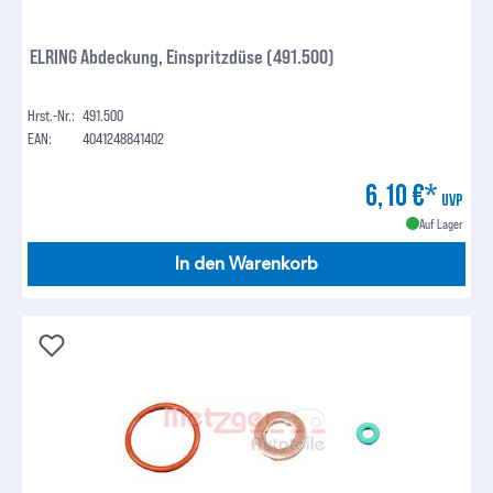
ELRING Abdeckung, Einspritzdüse (491.500)
Hrst.-Nr.:
491.500
EAN:
4041248841402
6,10 €*
UVP
Auf Lager
In den Warenkorb