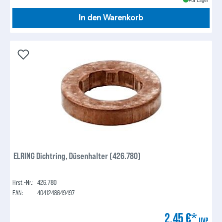
In den Warenkorb
ELRING Dichtring, Düsenhalter (426.780)
Hrst.-Nr.:
426.780
EAN:
4041248649497
2,45 €*
UVP