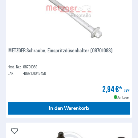
METZGER Schraube, Einspritzdüsenhalter (0870108S)
Hrst.-Nr.:
0870108S
EAN:
4062101043450
2,94 €*
UVP
Auf Lager
In den Warenkorb