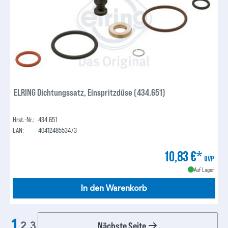
ELRING Dichtungssatz, Einspritzdüse (434.651)
Hrst.-Nr.:
434.651
EAN:
4041248553473
10,83 €*
UVP
Auf Lager
In den Warenkorb
1
Nächste Seite
2
3