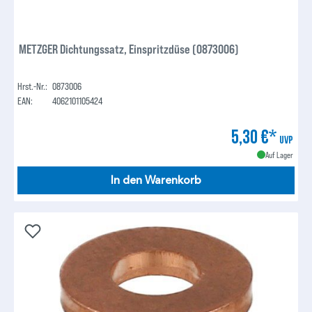
METZGER Dichtungssatz, Einspritzdüse (0873006)
Hrst.-Nr.:
0873006
EAN:
4062101105424
5,30 €*
UVP
Auf Lager
In den Warenkorb