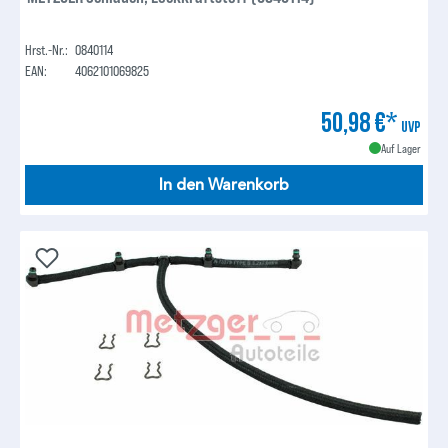
Hrst.-Nr.:
0840114
EAN:
4062101069825
50,98 €*
UVP
Auf Lager
In den Warenkorb