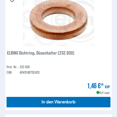
ELRING Dichtring, Düsenhalter (232.930)
Hrst.-Nr.:
232.930
EAN:
4041248702420
1,46 €*
UVP
Auf Lager
In den Warenkorb