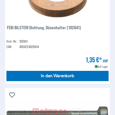
FEBI BILSTEIN Dichtung, Düsenhalter (102841)
Hrst.-Nr.:
102841
EAN:
4054224028414
1,35 €*
UVP
Auf Lager
In den Warenkorb