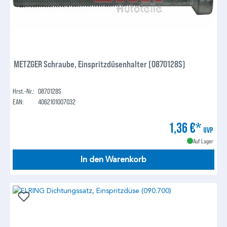
METZGER Schraube, Einspritzdüsenhalter (0870128S)
Hrst.-Nr.:
0870128S
EAN:
4062101007032
1,36 €*
UVP
Auf Lager
In den Warenkorb