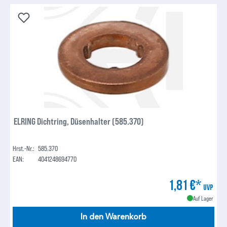
ELRING Dichtring, Düsenhalter (585.370)
Hrst.-Nr.:
585.370
EAN:
4041248694770
1,81 €*
UVP
Auf Lager
In den Warenkorb