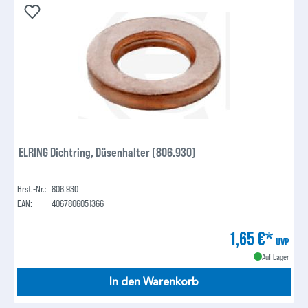
ELRING Dichtring, Düsenhalter (806.930)
Hrst.-Nr.:
806.930
EAN:
4067806051366
1,65 €*
UVP
Auf Lager
In den Warenkorb