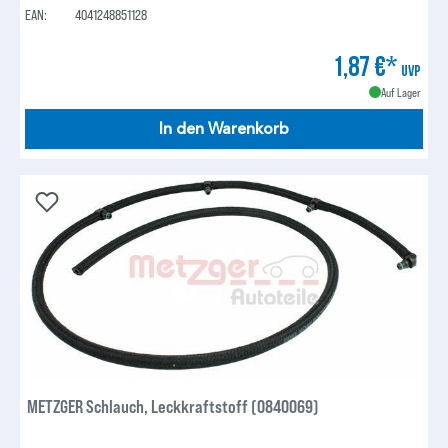
EAN:
4041248851128
1,87 €*
UVP
Auf Lager
In den Warenkorb
METZGER Schlauch, Leckkraftstoff (0840069)