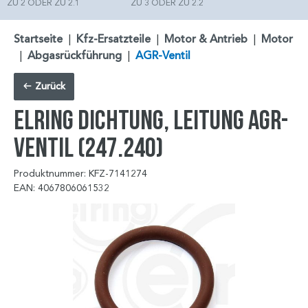
ZU 2 ODER ZU 2.1
ZU 3 ODER ZU 2.2
Startseite
|
Kfz-Ersatzteile
|
Motor & Antrieb
|
Motor
|
Abgasrückführung
|
AGR-Ventil
Zurück
ELRING Dichtung, Leitung AGR-
Ventil (247.240)
Produktnummer: KFZ-7141274
EAN: 4067806061532