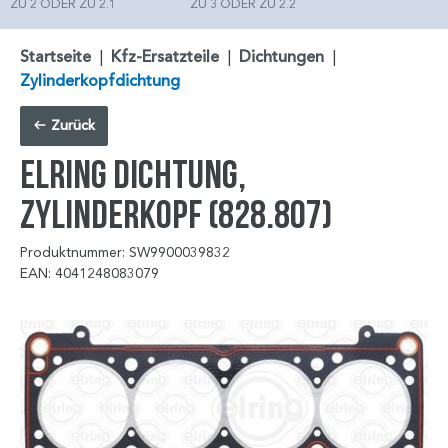
ZU 2 ODER ZU 2.1
ZU 3 ODER ZU 2.2
Startseite
|
Kfz-Ersatzteile
|
Dichtungen
|
Zylinderkopfdichtung
Zurück
ELRING Dichtung,
Zylinderkopf (828.807)
Produktnummer: SW9900039832
EAN: 4041248083079