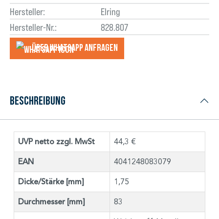
Hersteller:
Elring
Hersteller-Nr.:
828.807
Über WhatsApp anfragеn
Beschreibung
UVP netto zzgl. MwSt
44,3 €
EAN
4041248083079
Dicke/Stärke [mm]
1,75
Durchmesser [mm]
83