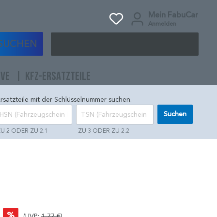
Mein FabuCar
Anmelden
SUCHEN
IVE
KFZ-ERSATZTEILE
rsatzteile mit der Schlüsselnummer suchen.
Suchen
U 2 ODER ZU 2.1
ZU 3 ODER ZU 2.2
%
(UVP:
1,77 €
)