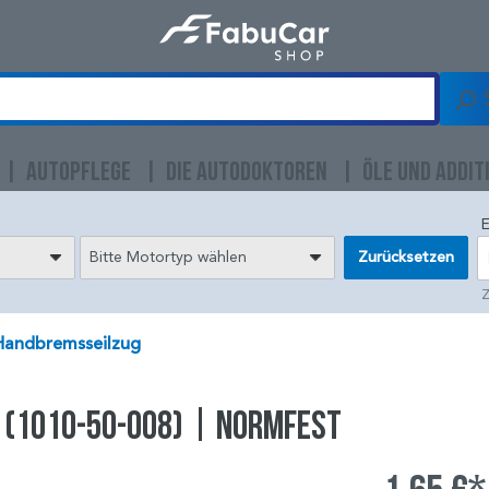
AUTOPFLEGE
DIE AUTODOKTOREN
ÖLE UND ADDIT
E
Bitte Motortyp wählen
Zurücksetzen
Z
Handbremsseilzug
 (1010-50-008) | NORMFEST