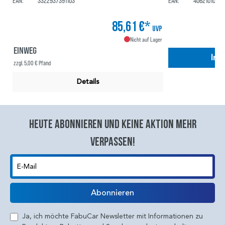
EAN:
3322937391103
EAN:
40621010350
85,61 €*
UVP
Nicht auf Lager
EINWEG
In 
zzgl. 5,00 € Pfand
Details
Heute abonnieren und keine aktion mehr
verpassen!
E-Mail
Abonnieren
Ja, ich möchte FabuCar Newsletter mit Informationen zu