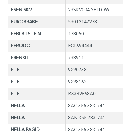
ESEN SKV
23SKV004 YELLOW
EUROBRAKE
53012147278
FEBI BILSTEIN
178050
FERODO
FCL694444
FRENKIT
738911
FTE
9290738
FTE
9298162
FTE
RX389868A0
HELLA
8AC 355 383-741
HELLA
8AN 355 783-741
HELLA PAGID
8AC 355 383-741