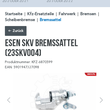
ZU 2 ODER ZU 2.1
ZU 3 ODER ZU 2.2
Startseite
|
Kfz-Ersatzteile
|
Fahrwerk
|
Bremsen
|
Scheibenbremse
|
Bremssattel
Zurück
ESEN SKV Bremssattel
(23SKV004)
Produktnummer: KFZ-6870599
EAN: 5901947327098