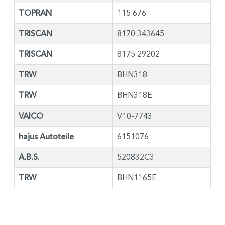
TOPRAN
115 676
TRISCAN
8170 343645
TRISCAN
8175 29202
TRW
BHN318
TRW
BHN318E
VAICO
V10-7743
hajus Autoteile
6151076
A.B.S.
520832C3
TRW
BHN1165E