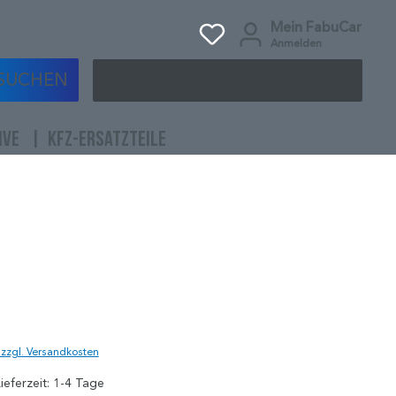
Mein FabuCar
Anmelden
SUCHEN
IVE
KFZ-ERSATZTEILE
)
. zzgl. Versandkosten
ieferzeit: 1-4 Tage