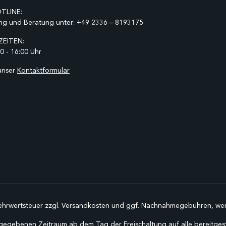
TLINE:
ng und Beratung unter:
+49 2336 – 8193175
EITEN:
0 - 16:00 Uhr
unser
Kontaktformular
Mehrwertsteuer zzgl.
Versandkosten
und ggf. Nachnahmegebühren, wen
gegebenen Zeitraum ab dem Tag der Freischaltung auf alle bereitgestel