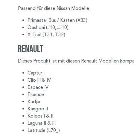
Passend für diese Nissan Modelle:
Primastar Bus / Kasten (X83)
Qashqai (J10, JJ10)
X-Trail (T31, T32)
Renault
Dieses Produkt ist mit diesen Renault Modellen kompa
Captur I
Clio III & IV
Espace IV
Fluence
Kadjar
Kangoo II
Koleos I & II
Laguna II & III
Latitude (L70_)