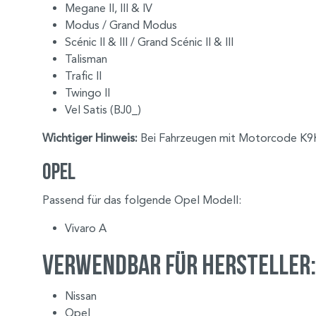
Megane II, III & IV
Modus / Grand Modus
Scénic II & III / Grand Scénic II & III
Talisman
Trafic II
Twingo II
Vel Satis (BJ0_)
Wichtiger Hinweis:
Bei Fahrzeugen mit Motorcode K9K 
Opel
Passend für das folgende Opel Modell:
Vivaro A
Verwendbar für Hersteller:
Nissan
Opel