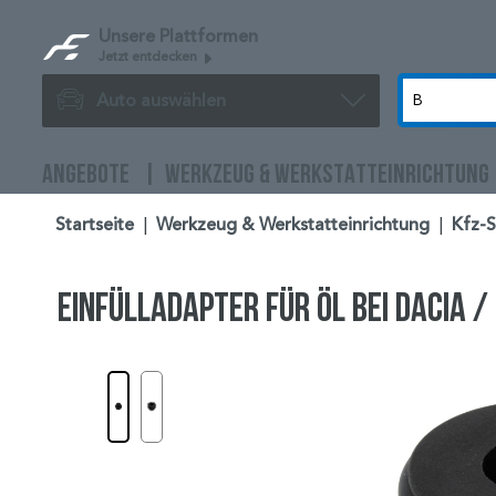
Unsere Plattformen
Jetzt entdecken
Auto auswählen
ANGEBOTE
WERKZEUG & WERKSTATTEINRICHTUNG
Startseite
|
Werkzeug & Werkstatteinrichtung
|
Kfz-
Einfülladapter für Öl bei Dacia /