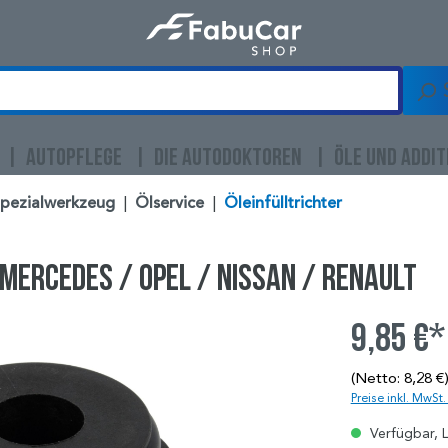
AUTOPFLEGE
DIE AUTODOKTOREN
ÖLE UND ADDIT
Spezialwerkzeug
|
Ölservice
|
Öleinfülltrichter
 Mercedes / Opel / Nissan / Renault
9,85 €*
(Netto: 8,28 €
Preise inkl. MwSt
Verfügbar, L