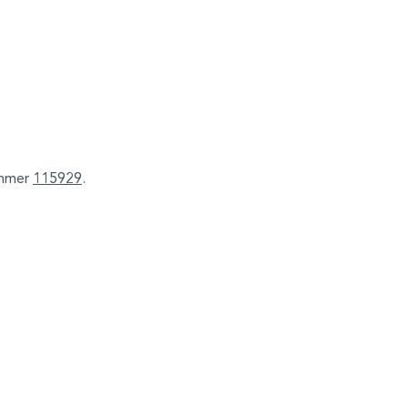
ummer
115929
.