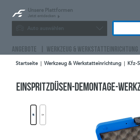
Unsere Plattformen
Jetzt entdecken
Auto auswählen
ANGEBOTE
WERKZEUG & WERKSTATTEINRICHTUNG
Startseite
|
Werkzeug & Werkstatteinrichtung
|
Kfz-
Einspritzdüsen-Demontage-Werk