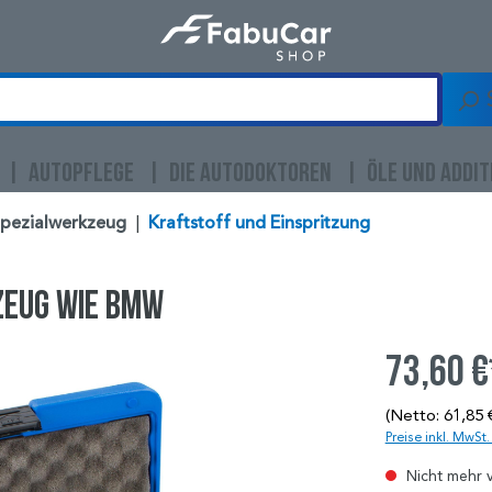
AUTOPFLEGE
DIE AUTODOKTOREN
ÖLE UND ADDIT
Spezialwerkzeug
|
Kraftstoff und Einspritzung
zeug wie BMW
73,60 €
(Netto: 61,85 
Preise inkl. MwSt
Nicht mehr 