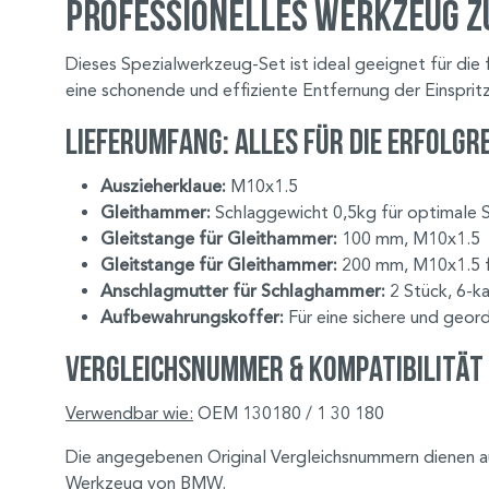
Professionelles Werkzeug z
Dieses Spezialwerkzeug-Set ist ideal geeignet für d
eine schonende und effiziente Entfernung der Einsprit
Lieferumfang: Alles für die erfolg
Auszieherklaue:
M10x1.5
Gleithammer:
Schlaggewicht 0,5kg für optimale S
Gleitstange für Gleithammer:
100 mm, M10x1.5
Gleitstange für Gleithammer:
200 mm, M10x1.5 f
Anschlagmutter für Schlaghammer:
2 Stück, 6-k
Aufbewahrungskoffer:
Für eine sichere und geor
Vergleichsnummer & Kompatibilität
Verwendbar wie:
OEM 130180 / 1 30 180
Die angegebenen Original Vergleichsnummern dienen aus
Werkzeug von BMW.