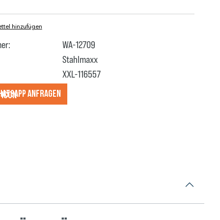
tel hinzufügen
er:
WA-12709
Stahlmaxx
XXL-116557
hatsApp anfragеn