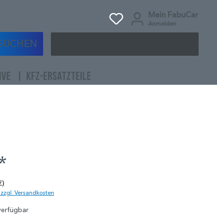
Mein FabuCar
Anmelden
SUCHEN
IVE
KFZ-ERSATZTEILE
*
€)
. zzgl. Versandkosten
verfügbar