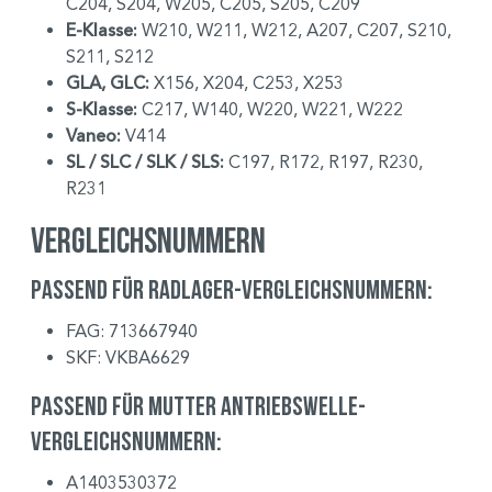
C204, S204, W205, C205, S205, C209
E-Klasse:
W210, W211, W212, A207, C207, S210,
S211, S212
GLA, GLC:
X156, X204, C253, X253
S-Klasse:
C217, W140, W220, W221, W222
Vaneo:
V414
SL / SLC / SLK / SLS:
C197, R172, R197, R230,
R231
Vergleichsnummern
Passend für Radlager-Vergleichsnummern:
FAG: 713667940
SKF: VKBA6629
Passend für Mutter Antriebswelle-
Vergleichsnummern:
A1403530372