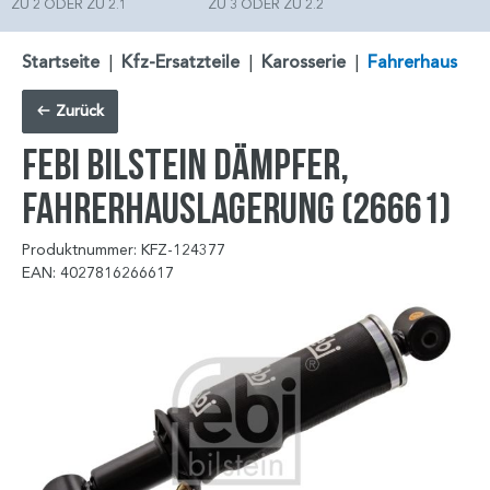
ZU 2 ODER ZU 2.1
ZU 3 ODER ZU 2.2
Startseite
|
Kfz-Ersatzteile
|
Karosserie
|
Fahrerhaus
Zurück
FEBI BILSTEIN Dämpfer,
Fahrerhauslagerung (26661)
Produktnummer: KFZ-124377
EAN: 4027816266617