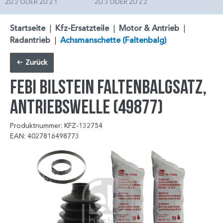
ZU 2 ODER ZU 2.1
ZU 3 ODER ZU 2.2
Startseite
|
Kfz-Ersatzteile
|
Motor & Antrieb
|
Radantrieb
|
Achsmanschette (Faltenbalg)
Zurück
FEBI BILSTEIN Faltenbalgsatz,
Antriebswelle (49877)
Produktnummer: KFZ-132754
EAN: 4027816498773