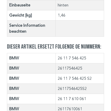
Einbauseite
hinten
Gewicht [kg]
1,46
Service Information
beachten
Dieser Artikel ersetzt folgende OE Nummern:
BMW
26 11 7 546 425
BMW
26117546425
BMW
26 11 7 546 425 S2
BMW
26117546425S2
BMW
26 11 7 610 061
BMW
26117610061