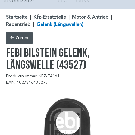
ZU 2 ODER ZU 2.1
ZU 3 ODER ZU 2.2
Startseite
|
Kfz-Ersatzteile
|
Motor & Antrieb
|
Radantrieb
|
Gelenk (Längswellen)
Zurück
FEBI BILSTEIN Gelenk,
Längswelle (43527)
Produktnummer: KFZ-74161
EAN: 4027816435273