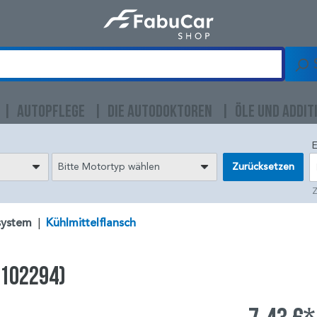
AUTOPFLEGE
DIE AUTODOKTOREN
ÖLE UND ADDIT
E
Bitte Motortyp wählen
Zurücksetzen
Z
system
|
Kühlmittelflansch
(102294)