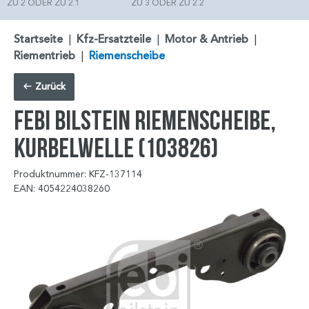
ZU 2 ODER ZU 2.1
ZU 3 ODER ZU 2.2
Startseite
|
Kfz-Ersatzteile
|
Motor & Antrieb
|
Riementrieb
|
Riemenscheibe
Zurück
FEBI BILSTEIN Riemenscheibe,
Kurbelwelle (103826)
Produktnummer: KFZ-137114
EAN: 4054224038260