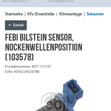
ZU 2 ODER ZU 2.1
ZU 3 ODER ZU 2.2
Startseite
|
Kfz-Ersatzteile
|
Klimaanlage
|
Sensoren
Zurück
FEBI BILSTEIN Sensor,
Nockenwellenposition
(103578)
Produktnummer: KFZ-137107
EAN: 4054224035788