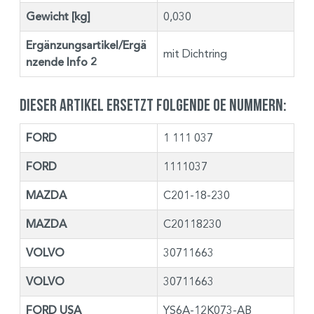
Gewicht [kg]
0,030
Ergänzungsartikel/Ergä
mit Dichtring
nzende Info 2
Dieser Artikel ersetzt folgende OE Nummern:
FORD
1 111 037
FORD
1111037
MAZDA
C201-18-230
MAZDA
C20118230
VOLVO
30711663
VOLVO
30711663
FORD USA
YS6A-12K073-AB