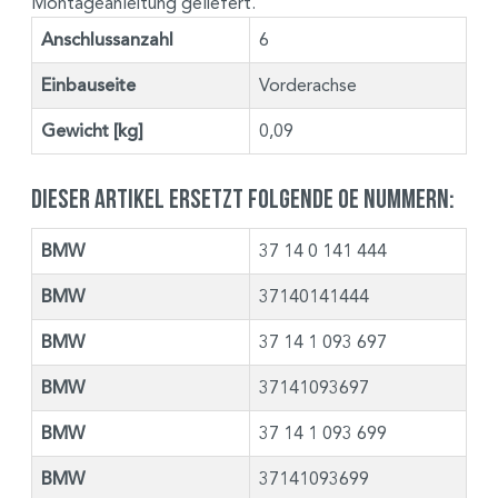
Montageanleitung geliefert.
Anschlussanzahl
6
Einbauseite
Vorderachse
Gewicht [kg]
0,09
Dieser Artikel ersetzt folgende OE Nummern:
BMW
37 14 0 141 444
BMW
37140141444
BMW
37 14 1 093 697
BMW
37141093697
BMW
37 14 1 093 699
BMW
37141093699