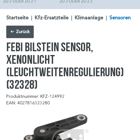
ZU 2 ODER ZU 2.1
ZU 3 ODER ZU 2.2
Startseite
|
Kfz-Ersatzteile
|
Klimaanlage
|
Sensoren
Zurück
FEBI BILSTEIN Sensor,
Xenonlicht
(Leuchtweitenregulierung)
(32328)
Produktnummer: KFZ-124992
EAN: 4027816323280