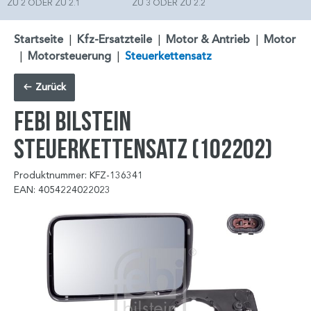
ZU 2 ODER ZU 2.1
ZU 3 ODER ZU 2.2
Startseite
|
Kfz-Ersatzteile
|
Motor & Antrieb
|
Motor
|
Motorsteuerung
|
Steuerkettensatz
Zurück
FEBI BILSTEIN
Steuerkettensatz (102202)
Produktnummer: KFZ-136341
EAN: 4054224022023