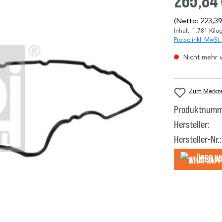
265,84
(Netto: 223,39
Inhalt:
1.781 Kil
Preise inkl. MwSt
Nicht mehr 
Zum Merkzet
Produktnumm
Hersteller:
Hersteller-Nr.:
Über W