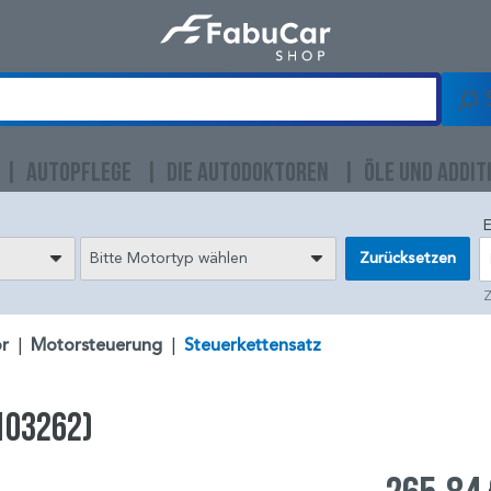
AUTOPFLEGE
DIE AUTODOKTOREN
ÖLE UND ADDIT
E
Bitte Motortyp wählen
Zurücksetzen
Z
r
|
Motorsteuerung
|
Steuerkettensatz
103262)