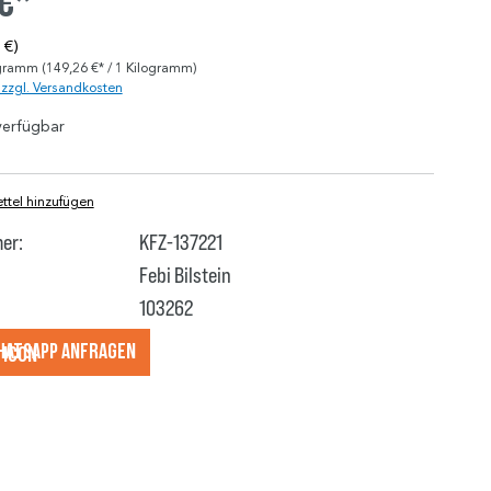
 €*
 €)
ogramm
(149,26 €* / 1 Kilogramm)
. zzgl. Versandkosten
verfügbar
tel hinzufügen
er:
KFZ-137221
Febi Bilstein
103262
hatsApp anfragеn