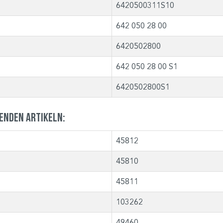
6420500311S10
642 050 28 00
6420502800
642 050 28 00 S1
6420502800S1
genden Artikeln:
45812
45810
45811
103262
49460