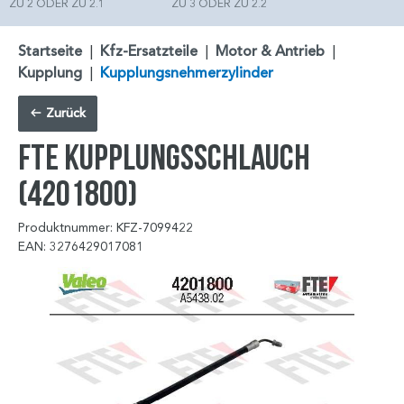
ZU 2 ODER ZU 2.1
ZU 3 ODER ZU 2.2
Startseite
|
Kfz-Ersatzteile
|
Motor & Antrieb
|
Kupplung
|
Kupplungsnehmerzylinder
Zurück
FTE Kupplungsschlauch
(4201800)
Produktnummer: KFZ-7099422
EAN: 3276429017081