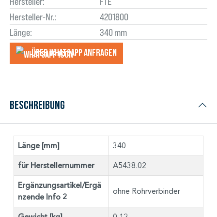
Hersteller:
FTE
Hersteller-Nr.:
4201800
Länge:
340 mm
Über WhatsApp anfragеn
Beschreibung
Länge [mm]
340
für Herstellernummer
A5438.02
Ergänzungsartikel/Ergä
ohne Rohrverbinder
nzende Info 2
Gewicht [kg]
0,12