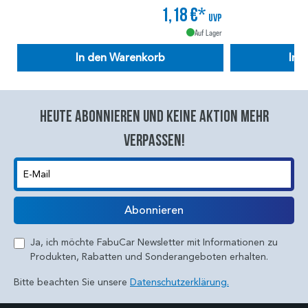
1,18 €*
UVP
Auf Lager
In den Warenkorb
In 
Heute abonnieren und keine aktion mehr
verpassen!
E-Mail
Abonnieren
Ja, ich möchte FabuCar Newsletter mit Informationen zu
Produkten, Rabatten und Sonderangeboten erhalten.
Bitte beachten Sie unsere
Datenschutzerklärung.