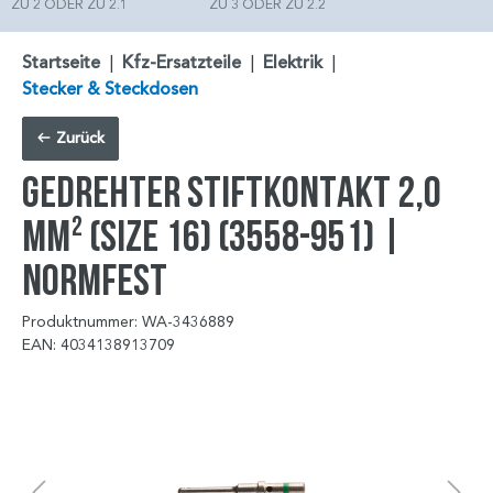
ZU 2 ODER ZU 2.1
ZU 3 ODER ZU 2.2
Startseite
|
Kfz-Ersatzteile
|
Elektrik
|
Stecker & Steckdosen
Zurück
GEDREHTER STIFTKONTAKT 2,0
mm² (SIZE 16) (3558-951) |
NORMFEST
Produktnummer: WA-3436889
EAN: 4034138913709