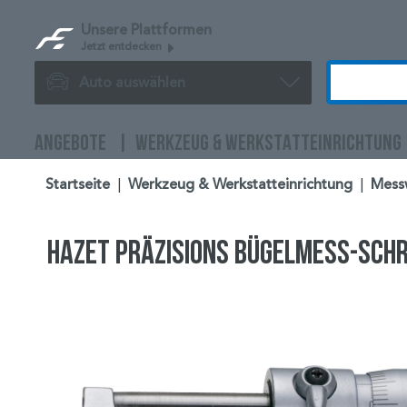
Unsere Plattformen
Jetzt entdecken
Auto auswählen
ANGEBOTE
WERKZEUG & WERKSTATTEINRICHTUNG
Startseite
|
Werkzeug & Werkstatteinrichtung
|
Mess
HAZET Präzisions Bügelmess-Sch