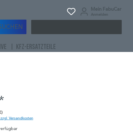
Mein FabuCar
Anmelden
SUCHEN
IVE
KFZ-ERSATZTEILE
*
€)
. zzgl. Versandkosten
verfügbar