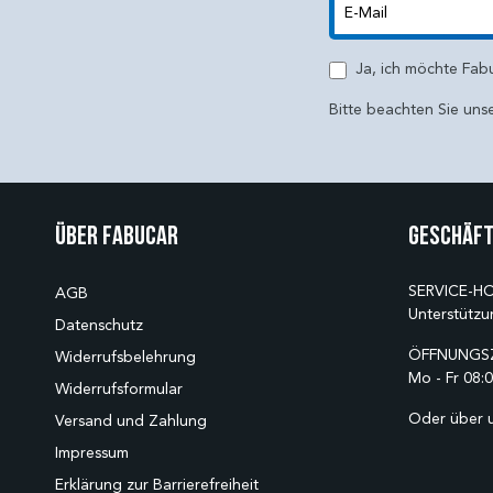
E-Mail
Ja, ich möchte Fab
Bitte beachten Sie uns
Über Fabucar
Geschäft
SERVICE-HO
AGB
Unterstützu
Datenschutz
ÖFFNUNGSZ
Widerrufsbelehrung
Mo - Fr 08:0
Widerrufsformular
Oder über 
Versand und Zahlung
Impressum
Erklärung zur Barrierefreiheit