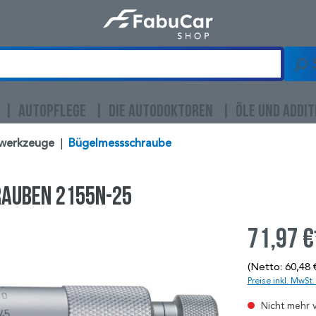
AUTOPFLEGE
DIE AUTODOKTOREN
ÖLE UND ADDIT
werkzeuge
|
Bügelmessschraube
rauben 2155N-25
71,97 €
(Netto: 60,48 
Preise inkl. MwSt
Nicht mehr 