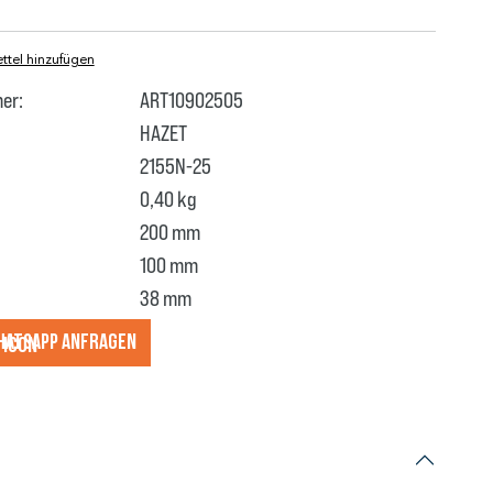
tel hinzufügen
er:
ART10902505
HAZET
2155N-25
0,40 kg
200 mm
100 mm
38 mm
hatsApp anfragеn