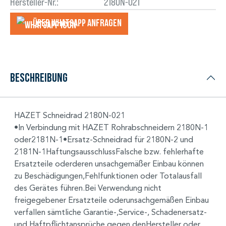
Hersteller-Nr.:
2180N-021
Über WhatsApp anfragеn
Beschreibung
HAZET Schneidrad 2180N-021
•In Verbindung mit HAZET Rohrabschneidern 2180N-1
oder2181N-1•Ersatz-Schneidrad für 2180N-2 und
2181N-1HaftungsausschlussFalsche bzw. fehlerhafte
Ersatzteile oderderen unsachgemäßer Einbau können
zu Beschädigungen,Fehlfunktionen oder Totalausfall
des Gerätes führen.Bei Verwendung nicht
freigegebener Ersatzteile oderunsachgemäßen Einbau
verfallen sämtliche Garantie-,Service-, Schadenersatz-
und Haftpflichtansprüche gegen denHersteller oder