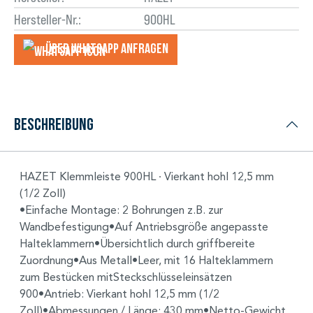
Hersteller-Nr.:
900HL
Über WhatsApp anfragеn
Beschreibung
HAZET Klemmleiste 900HL ∙ Vierkant hohl 12,5 mm
(1/2 Zoll)
•Einfache Montage: 2 Bohrungen z.B. zur
Wandbefestigung•Auf Antriebsgröße angepasste
Halteklammern•Übersichtlich durch griffbereite
Zuordnung•Aus Metall•Leer, mit 16 Halteklammern
zum Bestücken mitSteckschlüsseleinsätzen
900•Antrieb: Vierkant hohl 12,5 mm (1/2
Zoll)•Abmessungen / Länge: 430 mm•Netto-Gewicht