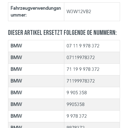
Fahrzeugverwendungsn
W3W12VB2
ummer:
Dieser Artikel ersetzt folgende OE Nummern:
BMW
07 11 9 978 372
BMW
07119978372
BMW
71 19 9 978 372
BMW
71199978372
BMW
9 905 358
BMW
9905358
BMW
9 978 372
BMW
9978372