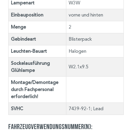
Lampenart
W3W
Einbauposition
vorne und hinten
Menge
2
Gebindeart
Blisterpack
Leuchten-Bauart
Halogen
Sockelausführung
W2.1x9.5
Glühlampe
Montage/Demontage
durch Fachpersonal
erforderlich!
SVHC
7439-92-1; Lead
Fahrzeugverwendungsnummer(n):