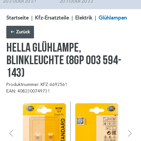
ZU 2 ODER ZU 2.1
ZU 3 ODER ZU 2.2
Startseite
|
Kfz-Ersatzteile
|
Elektrik
|
Glühlampen
Zurück
HELLA Glühlampe,
Blinkleuchte (8GP 003 594-
143)
Produktnummer: KFZ-6692561
EAN: 4082300749731