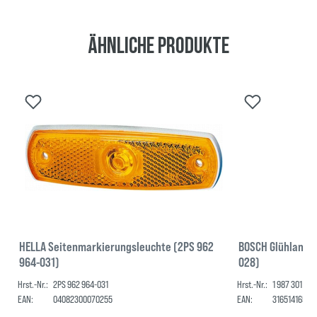
Ähnliche Produkte
HELLA Seitenmarkierungsleuchte (2PS 962
BOSCH Glühlampe,
964-031)
028)
Hrst.-Nr.:
2PS 962 964-031
Hrst.-Nr.:
1 987 301 028
EAN:
04082300070255
EAN:
31651416500