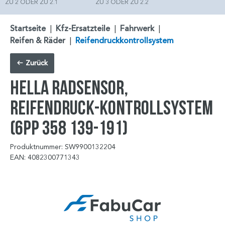
ZU 2 ODER ZU 2.1
ZU 3 ODER ZU 2.2
Startseite
|
Kfz-Ersatzteile
|
Fahrwerk
|
Reifen & Räder
|
Reifendruckkontrollsystem
Zurück
HELLA Radsensor,
Reifendruck-Kontrollsystem
(6PP 358 139-191)
Produktnummer: SW9900132204
EAN: 4082300771343