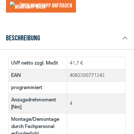
Über WhatsApp anfragеn
Beschreibung
UVP netto zzgl. MwSt
41,7 €
EAN
4082300771343
programmiert
Anzugsdrehmoment
4
[Nm]
Montage/Demontage
durch Fachpersonal
erforderlich!