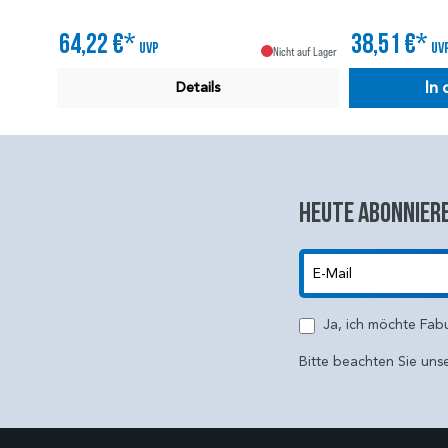
64,22 €*
38,51 €*
UVP
UV
Nicht auf Lager
In
Details
Heute abonniere
E-Mail
Ja, ich möchte Fab
Bitte beachten Sie uns