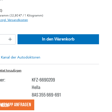
*
€)
ogramm
(32,80 €* / 1 Kilogramm)
. zzgl. Versandkosten
In den Warenkorb
tel hinzufügen
er:
KFZ-6690209
Hella
8AS 355 669-691
hatsApp anfragеn