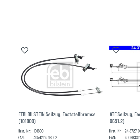
FEBI BILSTEIN Seilzug, Feststellbremse
ATE Seilzug, F
(101800)
0651.2)
Hrst.-Nr.:
101800
Hrst.-Nr.:
24.3727-0
EAN:
4054224018002
EAN:
40066332