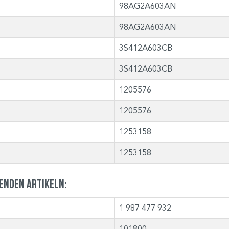
98AG2A603AN
98AG2A603AN
3S412A603CB
3S412A603CB
1205576
1205576
1253158
1253158
genden Artikeln:
1 987 477 932
101800