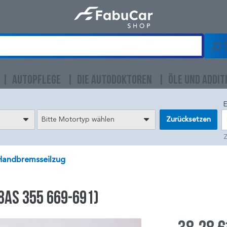
AUTOPFLEGE
DIE AUTODOKTOREN
ÖLE UND ADDIT
E
Bitte Motortyp wählen
Zurücksetzen
Z
Handbremsseilzug
8AS 355 669-691)