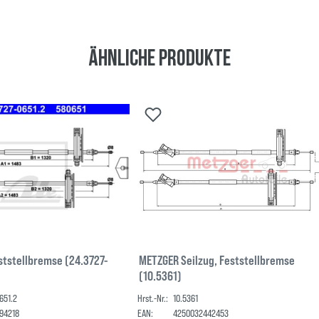
Ähnliche Produkte
eststellbremse (24.3727-
METZGER Seilzug, Feststellbremse
(10.5361)
651.2
Hrst.-Nr.:
10.5361
94218
EAN:
4250032442453