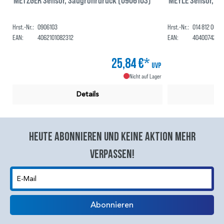
METZGER Sensor, Saugrohrdruck (0906103)
MEYLE Sensor, Sa
Hrst.-Nr.:
0906103
Hrst.-Nr.:
014 812 0004
EAN:
4062101082312
EAN:
4040074299
25,84 €*
UVP
Nicht auf Lager
Details
Heute abonnieren und keine aktion mehr
verpassen!
E-Mail
Abonnieren