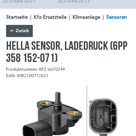
ZU 2 ODER ZU 2.1
ZU 3 ODER ZU 2.2
Startseite
|
Kfz-Ersatzteile
|
Klimaanlage
|
Sensoren
Zurück
HELLA Sensor, Ladedruck (6PP
358 152-071)
Produktnummer: KFZ-6670349
EAN: 4082300772623