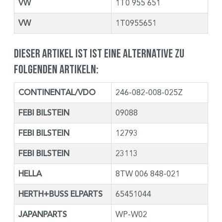
VW
1T0 955 651
VW
1T0955651
Dieser Artikel ist ist eine Alternative zu
folgenden Artikeln:
CONTINENTAL/VDO
246-082-008-025Z
FEBI BILSTEIN
09088
FEBI BILSTEIN
12793
FEBI BILSTEIN
23113
HELLA
8TW 006 848-021
HERTH+BUSS ELPARTS
65451044
JAPANPARTS
WP-W02