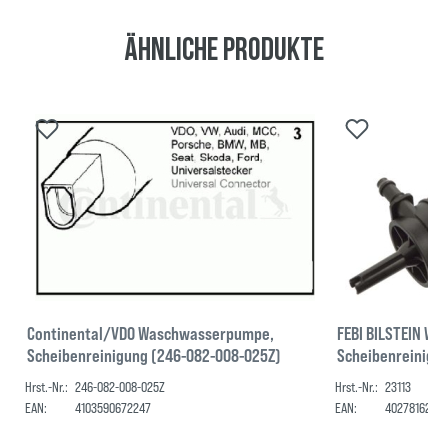
Ähnliche Produkte
Continental/VDO Waschwasserpumpe,
FEBI BILSTEIN W
Scheibenreinigung (246-082-008-025Z)
Scheibenreinigun
Hrst.-Nr.:
246-082-008-025Z
Hrst.-Nr.:
23113
EAN:
4103590672247
EAN:
40278162311