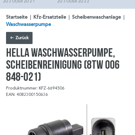
ZU 2 ODER ZU 2.1
ZU 3 ODER ZU 2.2
Startseite
|
Kfz-Ersatzteile
|
Scheibenwaschanlage
|
Waschwasserpumpe
Zurück
HELLA Waschwasserpumpe,
Scheibenreinigung (8TW 006
848-021)
Produktnummer: KFZ-6694506
EAN: 4082300150636