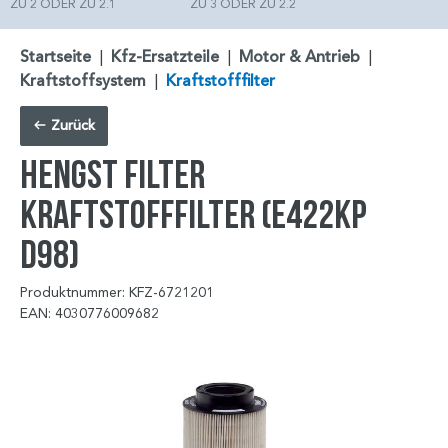
ZU 2 ODER ZU 2.1
ZU 3 ODER ZU 2.2
Startseite
|
Kfz-Ersatzteile
|
Motor & Antrieb
|
Kraftstoffsystem
|
Kraftstofffilter
Zurück
HENGST FILTER
Kraftstofffilter (E422KP
D98)
Produktnummer: KFZ-6721201
EAN: 4030776009682