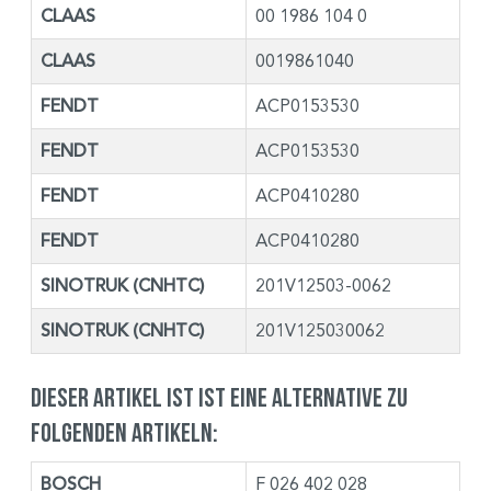
CLAAS
00 1986 104 0
CLAAS
0019861040
FENDT
ACP0153530
FENDT
ACP0153530
FENDT
ACP0410280
FENDT
ACP0410280
SINOTRUK (CNHTC)
201V12503-0062
SINOTRUK (CNHTC)
201V125030062
Dieser Artikel ist ist eine Alternative zu
folgenden Artikeln:
BOSCH
F 026 402 028