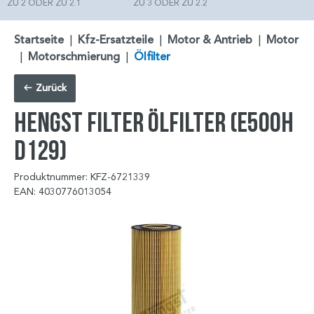
ZU 2 ODER ZU 2.1
ZU 3 ODER ZU 2.2
Startseite
|
Kfz-Ersatzteile
|
Motor & Antrieb
|
Motor
|
Motorschmierung
|
Ölfilter
Zurück
HENGST FILTER Ölfilter (E500H
D129)
Produktnummer: KFZ-6721339
EAN: 4030776013054