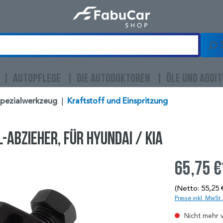
AUTOPFLEGE
DIE AUTODOKTOREN
ÖLE UND ADDIT
Spezialwerkzeug
|
Kraftstoff und Einspritzung
Abzieher, für Hyundai / Kia
65,75 €
(Netto: 55,25 
Preise inkl. MwSt
Nicht mehr 