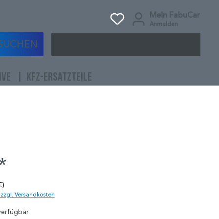
Mein FabuCar
Anmelden
SUCHEN
IVE
KFZ-ERSATZTEILE
*
€)
. zzgl. Versandkosten
verfügbar