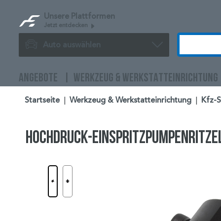
Unsere Plattformen
Jetzt entdecken
Auto auswählen
ANGEBOTE
WERKZEUG & WERKSTATTEINRICHTUNG
Startseite
|
Werkzeug & Werkstatteinrichtung
|
Kfz-
Hochdruck-Einspritzpumpenritzel-