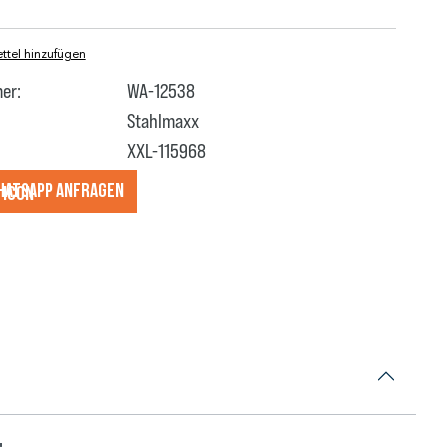
tel hinzufügen
er:
WA-12538
Stahlmaxx
XXL-115968
hatsApp anfragеn