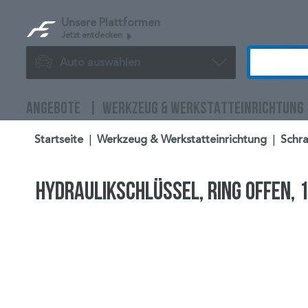
Unsere Plattformen
Jetzt entdecken
Auto auswählen
ANGEBOTE
WERKZEUG & WERKSTATTEINRICHTUNG
Startseite
|
Werkzeug & Werkstatteinrichtung
|
Schra
Hydraulikschlüssel, Ring offen,