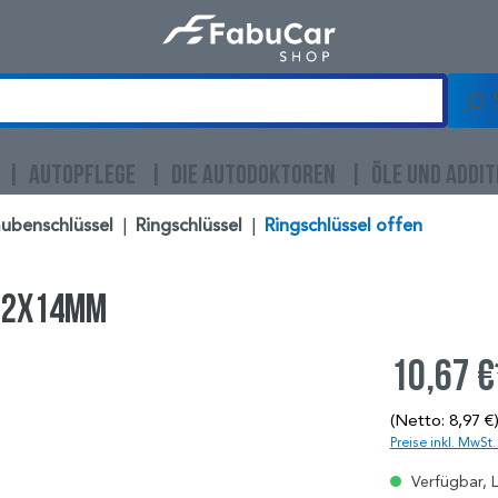
AUTOPFLEGE
DIE AUTODOKTOREN
ÖLE UND ADDIT
ubenschlüssel
|
Ringschlüssel
|
Ringschlüssel offen
 12x14mm
10,67 €
(Netto: 8,97 €
Preise inkl. MwSt
Verfügbar, L