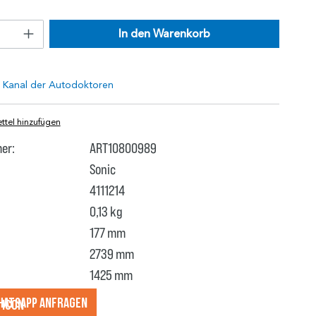
In den Warenkorb
tel hinzufügen
er:
ART10800989
Sonic
4111214
0,13 kg
177 mm
2739 mm
1425 mm
hatsApp anfragеn