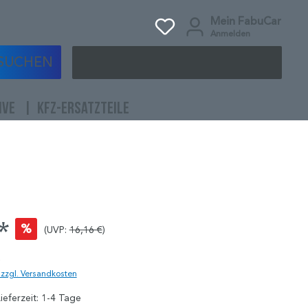
Mein FabuCar
Anmelden
SUCHEN
IVE
KFZ-ERSATZTEILE
*
%
(UVP:
16,16 €
)
)
. zzgl. Versandkosten
ieferzeit: 1-4 Tage