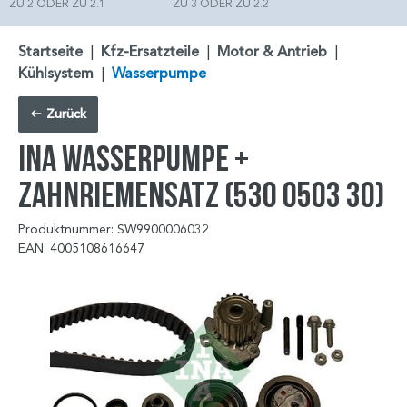
ZU 2 ODER ZU 2.1
ZU 3 ODER ZU 2.2
Startseite
|
Kfz-Ersatzteile
|
Motor & Antrieb
|
Kühlsystem
|
Wasserpumpe
Zurück
INA Wasserpumpe +
Zahnriemensatz (530 0503 30)
Produktnummer: SW9900006032
EAN: 4005108616647