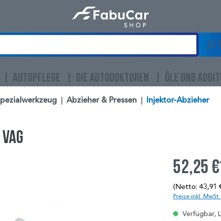
AUTOPFLEGE
DIE AUTODOKTOREN
ÖLE UND ADDIT
Spezialwerkzeug
|
Abzieher & Pressen
|
Injektor-Abzieher
 VAG
52,25 €
(Netto: 43,91 
Preise inkl. MwSt
Verfügbar, L