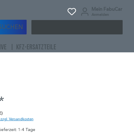
Mein FabuCar
Anmelden
SUCHEN
IVE
KFZ-ERSATZTEILE
*
€)
. zzgl. Versandkosten
ieferzeit: 1-4 Tage