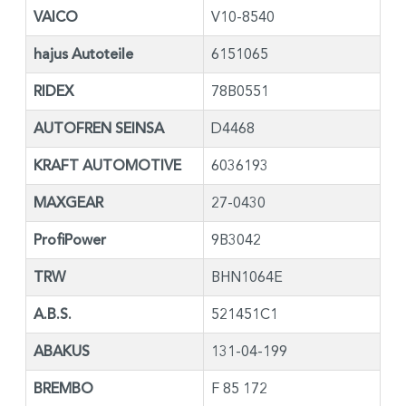
VAICO
V10-8540
hajus Autoteile
6151065
RIDEX
78B0551
AUTOFREN SEINSA
D4468
KRAFT AUTOMOTIVE
6036193
MAXGEAR
27-0430
ProfiPower
9B3042
TRW
BHN1064E
A.B.S.
521451C1
ABAKUS
131-04-199
BREMBO
F 85 172