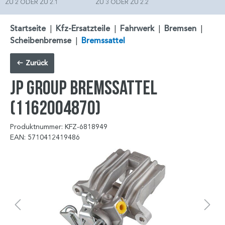
ZU 2 ODER ZU 2.1
ZU 3 ODER ZU 2.2
Startseite
|
Kfz-Ersatzteile
|
Fahrwerk
|
Bremsen
|
Scheibenbremse
|
Bremssattel
Zurück
JP GROUP Bremssattel
(1162004870)
Produktnummer: KFZ-6818949
EAN: 5710412419486