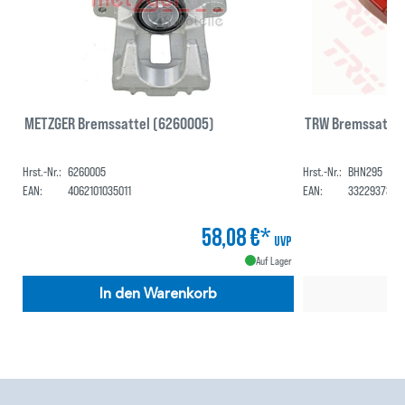
METZGER Bremssattel (6260005)
TRW Bremssattel
Hrst.-Nr.:
6260005
Hrst.-Nr.:
BHN295
EAN:
4062101035011
EAN:
3322937338
58,08 €*
UVP
Auf Lager
In den Warenkorb