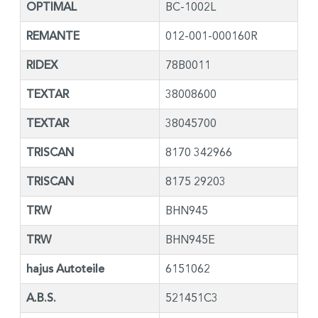
OPTIMAL
BC-1002L
REMANTE
012-001-000160R
RIDEX
78B0011
TEXTAR
38008600
TEXTAR
38045700
TRISCAN
8170 342966
TRISCAN
8175 29203
TRW
BHN945
TRW
BHN945E
hajus Autoteile
6151062
A.B.S.
521451C3