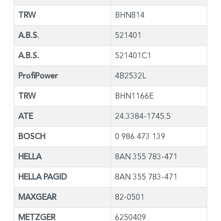
TRW
BHN814
A.B.S.
521401
A.B.S.
521401C1
ProfiPower
4B2532L
TRW
BHN1166E
ATE
24.3384-1745.5
BOSCH
0 986 473 139
HELLA
8AN 355 783-471
HELLA PAGID
8AN 355 783-471
MAXGEAR
82-0501
METZGER
6250409