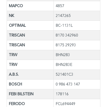
MAPCO
4857
NK
2147265
OPTIMAL
BC-1131L
TRISCAN
8170 342960
TRISCAN
8175 29293
TRW
BHN283
TRW
BHN283E
A.B.S.
521401C3
BOSCH
0 986 473 147
FEBI BILSTEIN
178116
FERODO
FCL694449