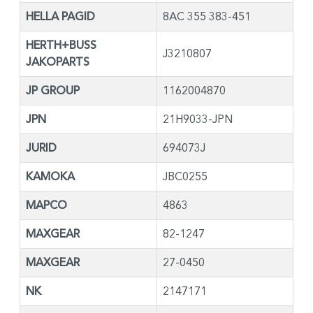
HELLA PAGID
8AC 355 383-451
HERTH+BUSS
J3210807
JAKOPARTS
JP GROUP
1162004870
JPN
21H9033-JPN
JURID
694073J
KAMOKA
JBC0255
MAPCO
4863
MAXGEAR
82-1247
MAXGEAR
27-0450
NK
2147171