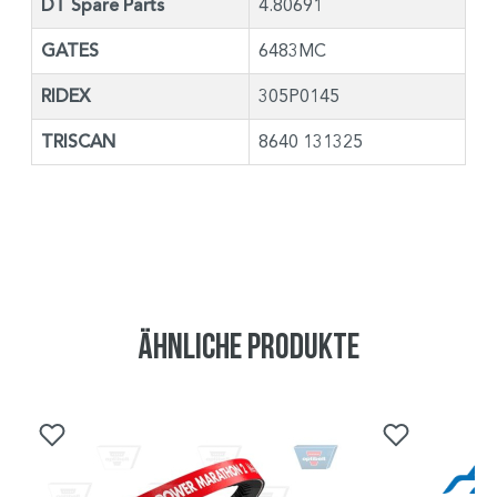
DT Spare Parts
4.80691
GATES
6483MC
RIDEX
305P0145
TRISCAN
8640 131325
Ähnliche Produkte