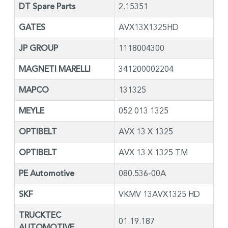
DT Spare Parts
2.15351
GATES
AVX13X1325HD
JP GROUP
1118004300
MAGNETI MARELLI
341200002204
MAPCO
131325
MEYLE
052 013 1325
OPTIBELT
AVX 13 X 1325
OPTIBELT
AVX 13 X 1325 TM
PE Automotive
080.536-00A
SKF
VKMV 13AVX1325 HD
TRUCKTEC
01.19.187
AUTOMOTIVE