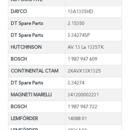
DAYCO
13A1335HD
DT Spare Parts
2.15350
DT Spare Parts
3.34274SP
HUTCHINSON
AV 13 La 1325TK
BOSCH
1 987 947 609
CONTINENTAL CTAM
2XAVX13X1325
DT Spare Parts
3.34274
MAGNETI MARELLI
341200002231
BOSCH
1 987 947 722
LEMFÖRDER
14088 01