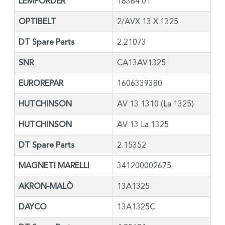
LEMFÖRDER
18364 01
OPTIBELT
2/AVX 13 X 1325
DT Spare Parts
2.21073
SNR
CA13AV1325
EUROREPAR
1606339380
HUTCHINSON
AV 13 1310 (La 1325)
HUTCHINSON
AV 13 La 1325
DT Spare Parts
2.15352
MAGNETI MARELLI
341200002675
AKRON-MALÒ
13A1325
DAYCO
13A1325C