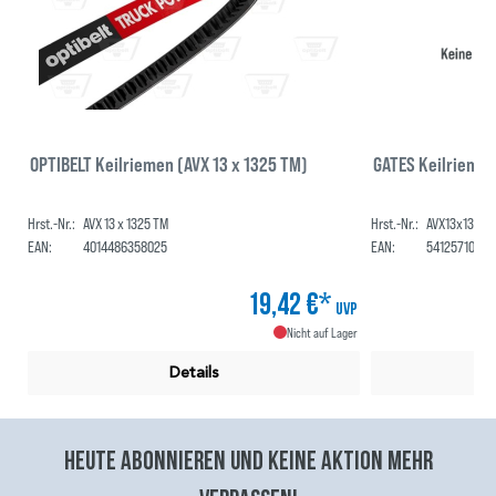
OPTIBELT Keilriemen (AVX 13 x 1325 TM)
GATES Keilrieme
Hrst.-Nr.:
AVX 13 x 1325 TM
Hrst.-Nr.:
AVX13x1325H
EAN:
4014486358025
EAN:
54125710131
19,42 €*
UVP
Nicht auf Lager
Details
Heute abonnieren und keine aktion mehr