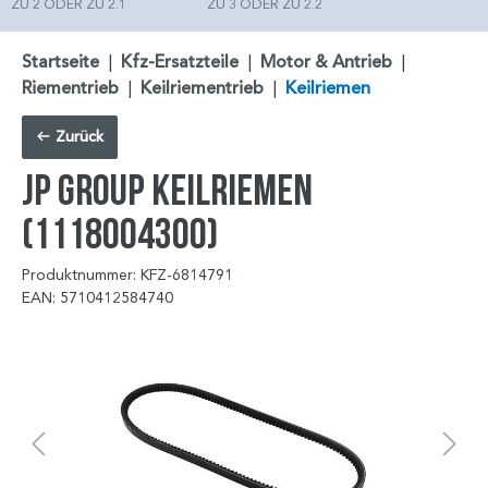
ZU 2 ODER ZU 2.1
ZU 3 ODER ZU 2.2
Startseite
|
Kfz-Ersatzteile
|
Motor & Antrieb
|
Riementrieb
|
Keilriementrieb
|
Keilriemen
Zurück
JP GROUP Keilriemen
(1118004300)
Produktnummer: KFZ-6814791
EAN: 5710412584740