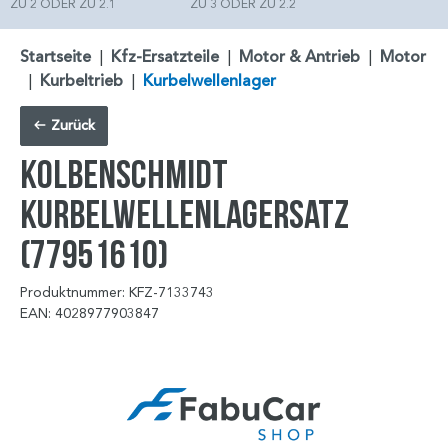
ZU 2 ODER ZU 2.1
ZU 3 ODER ZU 2.2
Startseite
|
Kfz-Ersatzteile
|
Motor & Antrieb
|
Motor
|
Kurbeltrieb
|
Kurbelwellenlager
Zurück
KOLBENSCHMIDT
Kurbelwellenlagersatz
(77951610)
Produktnummer: KFZ-7133743
EAN: 4028977903847