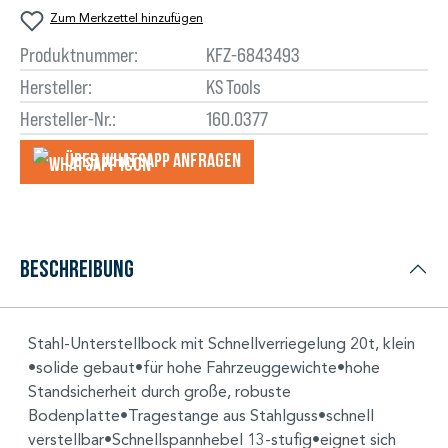
Zum Merkzettel hinzufügen
Produktnummer:
KFZ-6843493
Hersteller:
KS Tools
Hersteller-Nr.:
160.0377
Über WhatsApp anfragеn
Beschreibung
Stahl-Unterstellbock mit Schnellverriegelung 20t, klein
•solide gebaut•für hohe Fahrzeuggewichte•hohe
Standsicherheit durch große, robuste
Bodenplatte•Tragestange aus Stahlguss•schnell
verstellbar•Schnellspannhebel 13-stufig•eignet sich