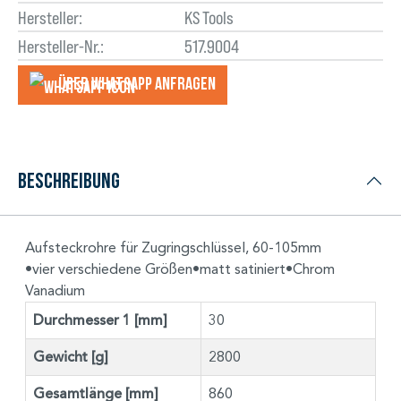
Hersteller:
KS Tools
Hersteller-Nr.:
517.9004
Über WhatsApp anfragеn
Beschreibung
Aufsteckrohre für Zugringschlüssel, 60-105mm
•vier verschiedene Größen•matt satiniert•Chrom
Vanadium
Durchmesser 1 [mm]
30
Gewicht [g]
2800
Gesamtlänge [mm]
860