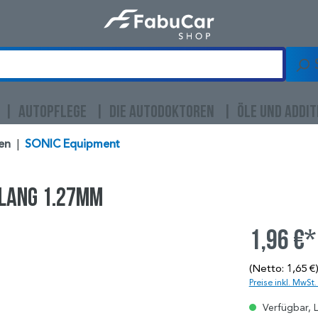
AUTOPFLEGE
DIE AUTODOKTOREN
ÖLE UND ADDIT
en
|
SONIC Equipment
lang 1.27mm
1,96 €*
(Netto: 1,65 €
Preise inkl. MwSt
Verfügbar, L