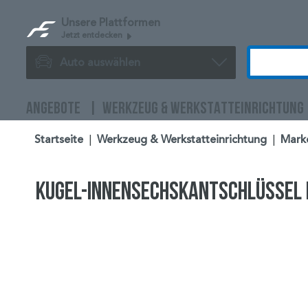
Unsere Plattformen
Jetzt entdecken
Auto auswählen
ANGEBOTE
WERKZEUG & WERKSTATTEINRICHTUNG
Startseite
|
Werkzeug & Werkstatteinrichtung
|
Mark
Kugel-Innensechskantschlüssel 