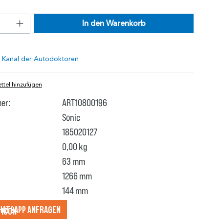
In den Warenkorb
tel hinzufügen
er:
ART10800196
Sonic
185020127
0,00 kg
63 mm
1266 mm
144 mm
hatsApp anfragеn