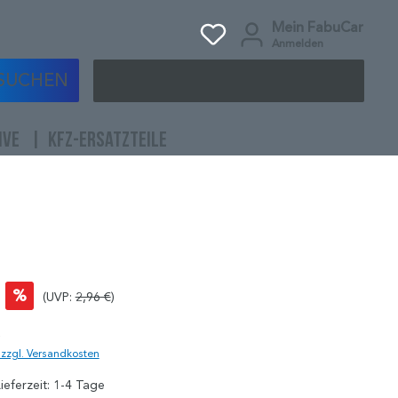
Mein FabuCar
Anmelden
SUCHEN
IVE
KFZ-ERSATZTEILE
%
(UVP:
2,96 €
)
)
. zzgl. Versandkosten
ieferzeit: 1-4 Tage