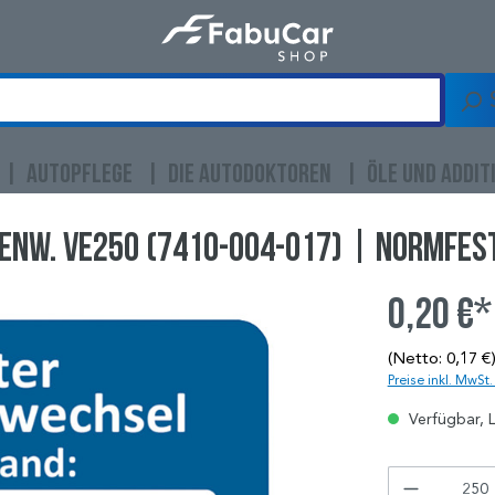
AUTOPFLEGE
DIE AUTODOKTOREN
ÖLE UND ADDIT
enw. VE250 (7410-004-017) | NORMFES
0,20 €*
(Netto: 0,17 €
Preise inkl. MwSt
Verfügbar, L