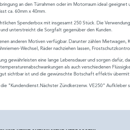
bringung an den Türrahmen oder im Motorraum ideal geeignet un
isst ca. 60mm x 40mm.
htlichen Spenderbox mit insgesamt 250 Stück. Die Verwendung d
 und unterstreicht die Sorgfalt gegenüber den Kunden.
edenen anderen Motiven verfügbar. Darunter zählen Mietwagen,
hnriemen-Wechsel, Räder nachziehen lassen, Frostschutzkontrol
lung gewährleisten eine lange Lebensdauer und sorgen dafür, da
l temperaturenabschwankungen als auch verschiedenen Flüssigk
 gut sichtbar ist und die gewünschte Botschaft effektiv übermitt
 die "Kundendienst.Nächster Zündkerzenw. VE250" Aufkleber sin