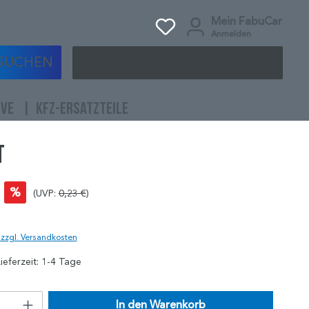
Mein FabuCar
Anmelden
SUCHEN
IVE
KFZ-ERSATZTEILE
T
%
(UVP:
0,23 €
)
)
. zzgl. Versandkosten
ieferzeit: 1-4 Tage
In den Warenkorb