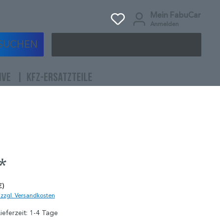
Mein FabuCar
Anmelden
SUCHEN
IVE
KFZ-ERSATZTEILE
*
€)
. zzgl. Versandkosten
ieferzeit: 1-4 Tage