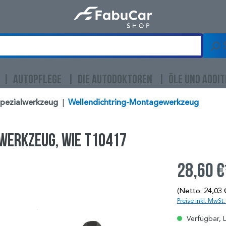
AUTOPFLEGE
DIE AUTODOKTOREN
ÖLE UND ADDIT
Spezialwerkzeug
|
Wellendichtring-Montagewerkzeug
werkzeug, wie T10417
28,60 €
(Netto: 24,03 
Preise inkl. MwSt
Verfügbar, L