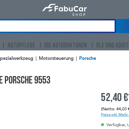
AUTOPFLEGE
DIE AUTODOKTOREN
ÖLE UND ADDIT
Spezialwerkzeug
|
Motorsteuerung
|
Porsche
e Porsche 9553
52,40 €
(Netto: 44,03 
Preise inkl. MwSt
Verfügbar, L