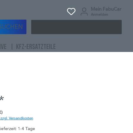
Mein FabuCar
Anmelden
SUCHEN
IVE
KFZ-ERSATZTEILE
*
€)
. zzgl. Versandkosten
ieferzeit: 1-4 Tage