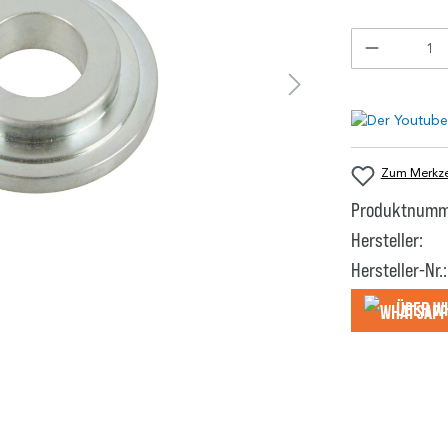
Zum Merkzet
Produktnumm
Hersteller:
Hersteller-Nr.:
Über W