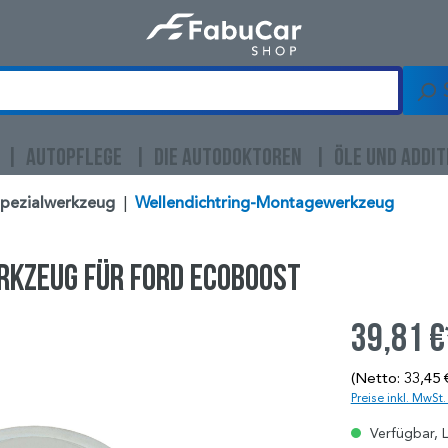
AUTOPFLEGE
DIE AUTODOKTOREN
ÖLE UND ADDIT
Spezialwerkzeug
|
Wellendichtring-Montagewerkzeug
rkzeug für Ford EcoBoost
39,81 €
(Netto: 33,45 
Preise inkl. MwSt
Verfügbar, L