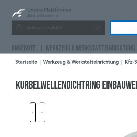
Unsere Plattformen
Jetzt entdecken
Auto auswählen
ANGEBOTE
WERKZEUG & WERKSTATTEINRICHTUNG
Startseite
|
Werkzeug & Werkstatteinrichtung
|
Kfz-
Kurbelwellendichtring Einbauwe