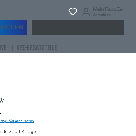
Mein FabuCar
Anmelden
SUCHEN
IVE
KFZ-ERSATZTEILE
*
€)
. zzgl. Versandkosten
ieferzeit: 1-4 Tage