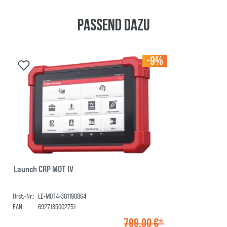
Passend dazu
-9%
Launch CRP MOT IV
Hrst.-Nr.:
LE-MOT4-301190864
EAN:
6927135002751
799,00 €*