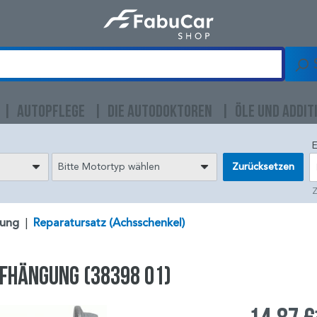
AUTOPFLEGE
DIE AUTODOKTOREN
ÖLE UND ADDIT
E
Bitte Motortyp wählen
Zurücksetzen
Z
ung
|
Reparatursatz (Achsschenkel)
fhängung (38398 01)