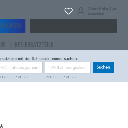
Mein FabuCar
Anmelden
SUCHEN
IVE
KFZ-ERSATZTEILE
rsatzteile mit der Schlüsselnummer suchen.
Suchen
U 2 ODER ZU 2.1
ZU 3 ODER ZU 2.2