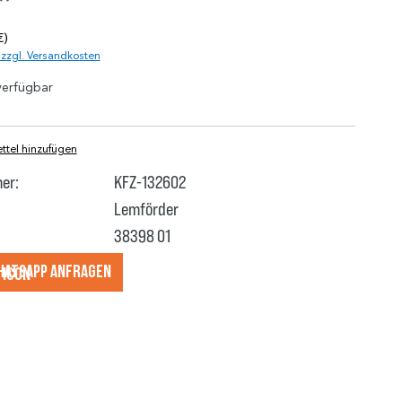
*
€)
. zzgl. Versandkosten
verfügbar
tel hinzufügen
er:
KFZ-132602
Lemförder
38398 01
hatsApp anfragеn