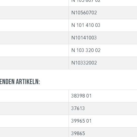
N 105 607 02
N10560702
N 101 410 03
N10141003
N 103 320 02
N10332002
genden Artikeln:
38398 01
37613
39965 01
39865