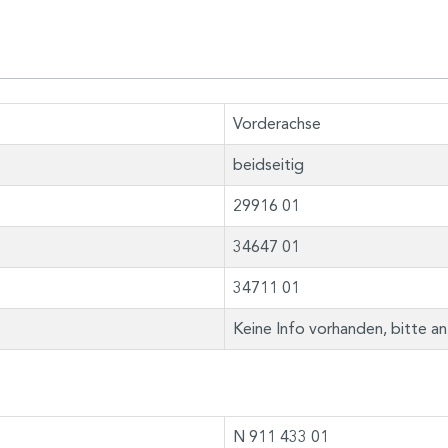
Vorderachse
beidseitig
29916 01
34647 01
34711 01
Keine Info vorhanden, bitte a
N 911 433 01