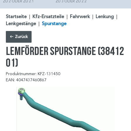
ZU 2 ODER ZU 2.1
ZU 3 ODER ZU 2.2
Startseite
|
Kfz-Ersatzteile
|
Fahrwerk
|
Lenkung
|
Lenkgestänge
|
Spurstange
Zurück
LEMFÖRDER Spurstange (38412
01)
Produktnummer: KFZ-131450
EAN: 4047437460867