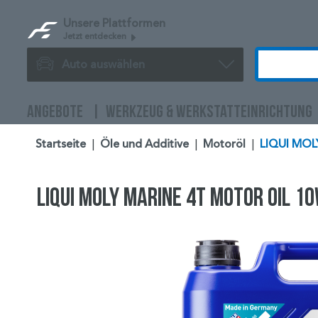
Unsere Plattformen
Jetzt entdecken
Auto auswählen
ANGEBOTE
WERKZEUG & WERKSTATTEINRICHTUNG
Startseite
|
Öle und Additive
|
Motoröl
|
LIQUI MOL
LIQUI MOLY Marine 4T Motor Oil 10