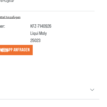
verfügbar
tel hinzufügen
er:
KFZ-7140926
Liqui Moly
25023
hatsApp anfragеn