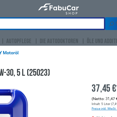
AUTOPFLEGE
DIE AUTODOKTOREN
ÖLE UND ADDIT
Y Motoröl
W-30, 5 l (25023)
37,45 €
(Netto: 31,47 
Inhalt:
5 Liter
(7,4
Preise inkl. MwSt