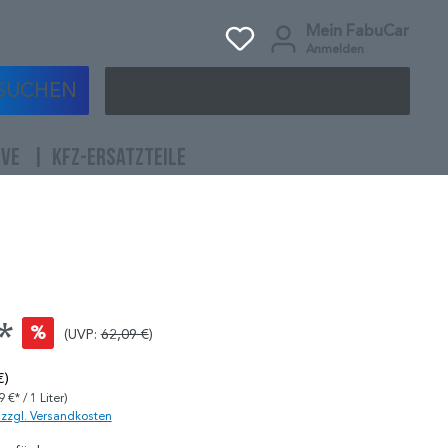
Mein FabuCar
Anmelden
SUCHEN
IVE
KFZ-ERSATZTEILE
*
%
(UVP:
62,09 €
)
€)
9 €* / 1 Liter)
. zzgl. Versandkosten