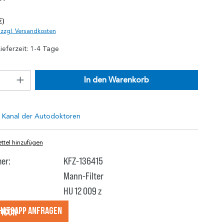
*
€)
. zzgl. Versandkosten
ieferzeit: 1-4 Tage
In den Warenkorb
tel hinzufügen
er:
KFZ-136415
Mann-Filter
HU 12 009 z
hatsApp anfragеn