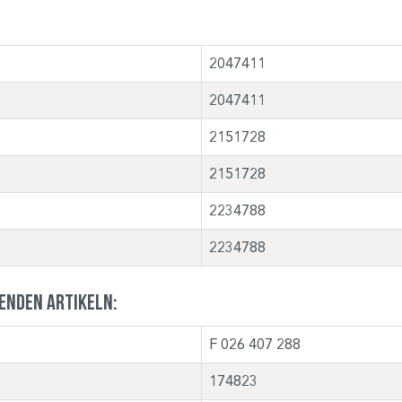
2047411
2047411
2151728
2151728
2234788
2234788
genden Artikeln:
F 026 407 288
174823