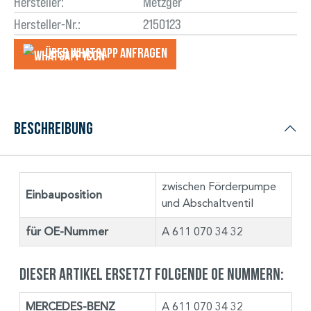
Hersteller:
Metzger
Hersteller-Nr.:
2150123
Über WhatsApp anfragеn
Beschreibung
zwischen Förderpumpe
Einbauposition
und Abschaltventil
für OE-Nummer
A 611 070 34 32
Dieser Artikel ersetzt folgende OE Nummern:
MERCEDES-BENZ
A 611 070 34 32