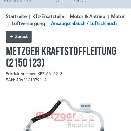
ZU 2 ODER ZU 2.1
ZU 3 ODER ZU 2.2
Startseite
|
Kfz-Ersatzteile
|
Motor & Antrieb
|
Motor
|
Luftversorgung
|
Ansaugschlauch / Luftschlauch
Zurück
METZGER Kraftstoffleitung
(2150123)
Produktnummer: KFZ-6615218
EAN: 4062101079114