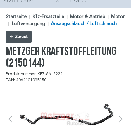
ZU 2 ODER ZU 2.1
ZU 3 ODER ZU 2.2
Startseite
|
Kfz-Ersatzteile
|
Motor & Antrieb
|
Motor
|
Luftversorgung
|
Ansaugschlauch / Luftschlauch
Zurück
METZGER Kraftstoffleitung
(2150144)
Produktnummer: KFZ-6615222
EAN: 4062101095350